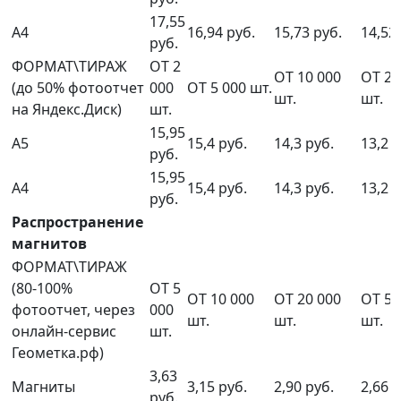
17,55
А4
16,94 руб.
15,73 руб.
14,52
руб.
ФОРМАТ\ТИРАЖ
ОТ 2
ОТ 10 000
ОТ 20
(до 50% фотоотчет
000
ОТ 5 000 шт.
шт.
шт.
на Яндекс.Диск)
шт.
15,95
А5
15,4 руб.
14,3 руб.
13,2 р
руб.
15,95
А4
15,4 руб.
14,3 руб.
13,2 р
руб.
Распространение
магнитов
ФОРМАТ\ТИРАЖ
(80-100%
ОТ 5
ОТ 10 000
ОТ 20 000
ОТ 50
фотоотчет, через
000
шт.
шт.
шт.
онлайн-сервис
шт.
Геометка.рф)
3,63
Магниты
3,15 руб.
2,90 руб.
2,66 р
руб.