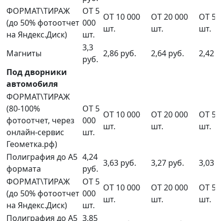
ФОРМАТ\ТИРАЖ
ОТ 5
ОТ 10 000
ОТ 20 000
ОТ 50
(до 50% фотоотчет
000
шт.
шт.
шт.
на Яндекс.Диск)
шт.
3,3
Магниты
2,86 руб.
2,64 руб.
2,42 р
руб.
Под дворники
автомобиля
ФОРМАТ\ТИРАЖ
(80-100%
ОТ 5
ОТ 10 000
ОТ 20 000
ОТ 50
фотоотчет, через
000
шт.
шт.
шт.
онлайн-сервис
шт.
Геометка.рф)
Полиграфия до А5
4,24
3,63 руб.
3,27 руб.
3,03 р
формата
руб.
ФОРМАТ\ТИРАЖ
ОТ 5
ОТ 10 000
ОТ 20 000
ОТ 50
(до 50% фотоотчет
000
шт.
шт.
шт.
на Яндекс.Диск)
шт.
Полиграфия до А5
3,85