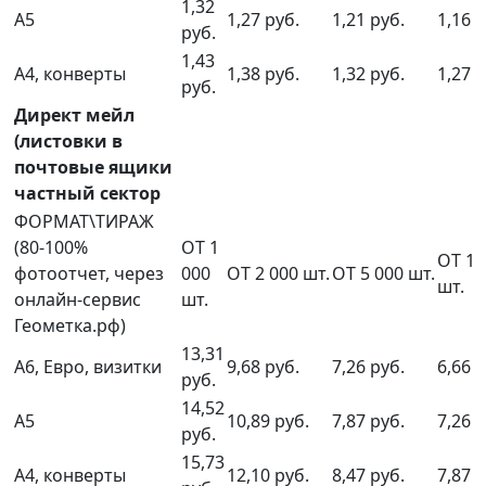
1,32
А5
1,27 руб.
1,21 руб.
1,16 р
руб.
1,43
А4, конверты
1,38 руб.
1,32 руб.
1,27 р
руб.
Директ мейл
(листовки в
почтовые ящики
частный сектор
ФОРМАТ\ТИРАЖ
(80-100%
ОТ 1
ОТ 10
фотоотчет, через
000
ОТ 2 000 шт.
ОТ 5 000 шт.
шт.
онлайн-сервис
шт.
Геометка.рф)
13,31
А6, Евро, визитки
9,68 руб.
7,26 руб.
6,66 р
руб.
14,52
А5
10,89 руб.
7,87 руб.
7,26 р
руб.
15,73
А4, конверты
12,10 руб.
8,47 руб.
7,87 р