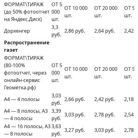
ФОРМАТ\ТИРАЖ
ОТ 5
ОТ 10 000
ОТ 20 000
ОТ 50
(до 50% фотоотчет
000
шт.
шт.
шт.
на Яндекс.Диск)
шт.
3,3
Дорхенгер
2,86 руб.
2,64 руб.
2,42 р
руб.
Распространение
газет
ФОРМАТ\ТИРАЖ
(80-100%
ОТ 5
ОТ 10 000
ОТ 20 000
ОТ 50
фотоотчет, через
000
шт.
шт.
шт.
онлайн-сервис
шт.
Геометка.рф)
3,03
А4 — 4 полосы
2,66 руб.
2,42 руб.
2,18 р
руб.
А4 — 8 полосы, А3
3,39
3,03 руб.
2,78 руб.
2,54 р
— 4 полосы
руб.
А4 — 16 полосы, А3
3,63
3,27 руб.
3,03 руб.
2,78 р
— 8 полосы
руб.