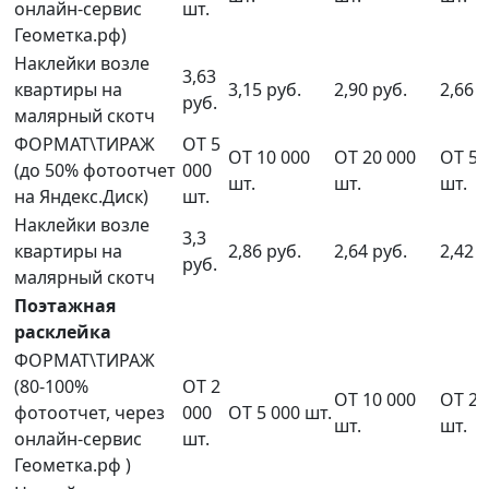
онлайн-сервис
шт.
Геометка.рф)
Наклейки возле
3,63
квартиры на
3,15 руб.
2,90 руб.
2,66 р
руб.
малярный скотч
ФОРМАТ\ТИРАЖ
ОТ 5
ОТ 10 000
ОТ 20 000
ОТ 50
(до 50% фотоотчет
000
шт.
шт.
шт.
на Яндекс.Диск)
шт.
Наклейки возле
3,3
квартиры на
2,86 руб.
2,64 руб.
2,42 р
руб.
малярный скотч
Поэтажная
расклейка
ФОРМАТ\ТИРАЖ
(80-100%
ОТ 2
ОТ 10 000
ОТ 20
фотоотчет, через
000
ОТ 5 000 шт.
шт.
шт.
онлайн-сервис
шт.
Геометка.рф )