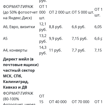
руб.
ФОРМАТ\ТИРАЖ
ОТ 1
ОТ 10
(до 50% фотоотчет
000
ОТ 2 000 шт.
ОТ 5 000 шт.
шт.
на Яндекс.Диск)
шт.
12,1
А6, Евро, визитки
8,8 руб.
6,6 руб.
6,05 р
руб.
13,2
А5
9,9 руб.
7,15 руб.
6,6 ру
руб.
14,3
А4, конверты
11 руб.
7,7 руб.
7,15 р
руб.
Директ мейл (в
почтовые ящики)
частный сектор
МСК, СПб,
Калиниград,
Кавказ и ДВ
ФОРМАТ\ТИРАЖ
ОТ
(80-100%
15
ОТ 40 000
ОТ 70 000
ОТ 10
фотоотчет, через