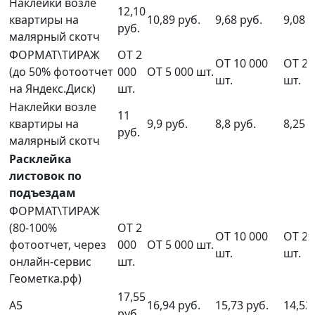
Наклейки возле
12,10
квартиры на
10,89 руб.
9,68 руб.
9,08 р
руб.
малярный скотч
ФОРМАТ\ТИРАЖ
ОТ 2
ОТ 10 000
ОТ 20
(до 50% фотоотчет
000
ОТ 5 000 шт.
шт.
шт.
на Яндекс.Диск)
шт.
Наклейки возле
11
квартиры на
9,9 руб.
8,8 руб.
8,25 р
руб.
малярный скотч
Расклейка
листовок по
подъездам
ФОРМАТ\ТИРАЖ
(80-100%
ОТ 2
ОТ 10 000
ОТ 20
фотоотчет, через
000
ОТ 5 000 шт.
шт.
шт.
онлайн-сервис
шт.
Геометка.рф)
17,55
А5
16,94 руб.
15,73 руб.
14,52
руб.