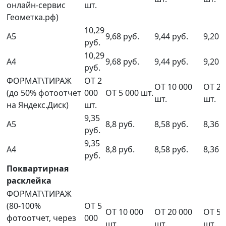
онлайн-сервис
шт.
Геометка.рф)
10,29
А5
9,68 руб.
9,44 руб.
9,20 р
руб.
10,29
А4
9,68 руб.
9,44 руб.
9,20 р
руб.
ФОРМАТ\ТИРАЖ
ОТ 2
ОТ 10 000
ОТ 20
(до 50% фотоотчет
000
ОТ 5 000 шт.
шт.
шт.
на Яндекс.Диск)
шт.
9,35
А5
8,8 руб.
8,58 руб.
8,36 р
руб.
9,35
А4
8,8 руб.
8,58 руб.
8,36 р
руб.
Поквартирная
расклейка
ФОРМАТ\ТИРАЖ
(80-100%
ОТ 5
ОТ 10 000
ОТ 20 000
ОТ 50
фотоотчет, через
000
шт.
шт.
шт.