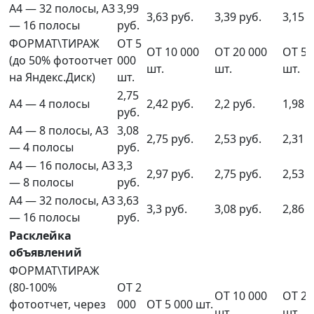
А4 — 32 полосы, А3
3,99
3,63 руб.
3,39 руб.
3,15 р
— 16 полосы
руб.
ФОРМАТ\ТИРАЖ
ОТ 5
ОТ 10 000
ОТ 20 000
ОТ 50
(до 50% фотоотчет
000
шт.
шт.
шт.
на Яндекс.Диск)
шт.
2,75
А4 — 4 полосы
2,42 руб.
2,2 руб.
1,98 р
руб.
А4 — 8 полосы, А3
3,08
2,75 руб.
2,53 руб.
2,31 р
— 4 полосы
руб.
А4 — 16 полосы, А3
3,3
2,97 руб.
2,75 руб.
2,53 р
— 8 полосы
руб.
А4 — 32 полосы, А3
3,63
3,3 руб.
3,08 руб.
2,86 р
— 16 полосы
руб.
Расклейка
объявлений
ФОРМАТ\ТИРАЖ
(80-100%
ОТ 2
ОТ 10 000
ОТ 20
фотоотчет, через
000
ОТ 5 000 шт.
шт.
шт.