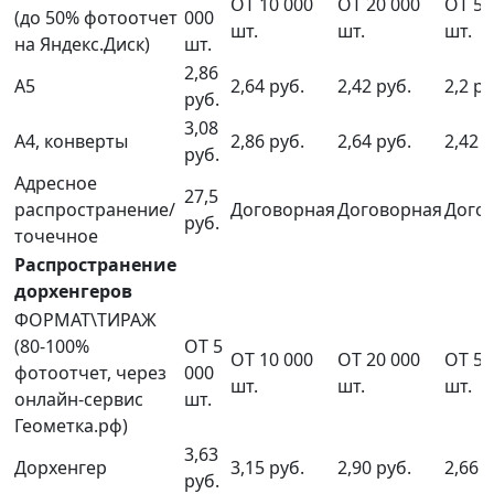
ОТ 10 000
ОТ 20 000
ОТ 50
(до 50% фотоотчет
000
шт.
шт.
шт.
на Яндекс.Диск)
шт.
2,86
А5
2,64 руб.
2,42 руб.
2,2 ру
руб.
3,08
А4, конверты
2,86 руб.
2,64 руб.
2,42 р
руб.
Адресное
27,5
распространение/
Договорная
Договорная
Дого
руб.
точечное
Распространение
дорхенгеров
ФОРМАТ\ТИРАЖ
(80-100%
ОТ 5
ОТ 10 000
ОТ 20 000
ОТ 50
фотоотчет, через
000
шт.
шт.
шт.
онлайн-сервис
шт.
Геометка.рф)
3,63
Дорхенгер
3,15 руб.
2,90 руб.
2,66 р
руб.