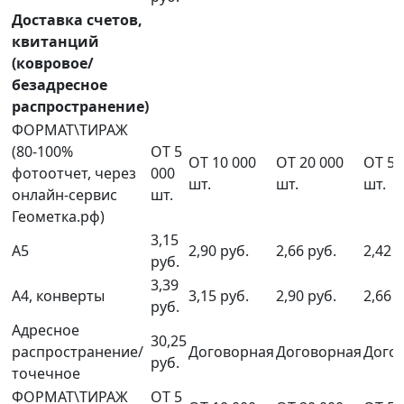
Доставка счетов,
квитанций
(ковровое/
безадресное
распространение)
ФОРМАТ\ТИРАЖ
(80-100%
ОТ 5
ОТ 10 000
ОТ 20 000
ОТ 50
фотоотчет, через
000
шт.
шт.
шт.
онлайн-сервис
шт.
Геометка.рф)
3,15
А5
2,90 руб.
2,66 руб.
2,42 р
руб.
3,39
А4, конверты
3,15 руб.
2,90 руб.
2,66 р
руб.
Адресное
30,25
распространение/
Договорная
Договорная
Дого
руб.
точечное
ФОРМАТ\ТИРАЖ
ОТ 5